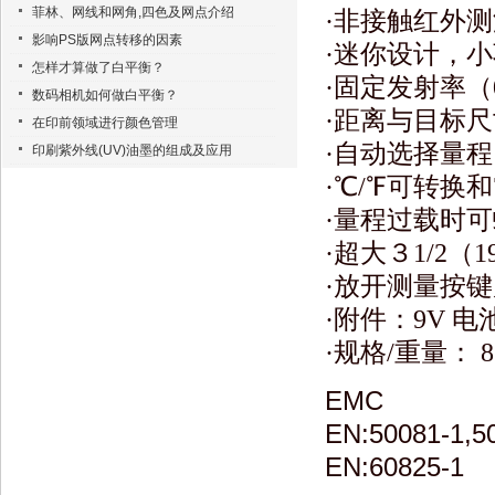
菲林、网线和网角,四色及网点介绍
·非接触红外测
影响PS版网点转移的因素
·迷你设计，小
怎样才算做了白平衡？
·固定发射率（
数码相机如何做白平衡？
·距离与目标尺寸
在印前领域进行颜色管理
·自动选择量程，
印刷紫外线(UV)油墨的组成及应用
·℃/℉可转换
·量程过载时可
·超大３1/2
·放开测量按
·附件：9V 
·规格/重量： 82
EMC
EN:50081-1,5
EN:60825-1