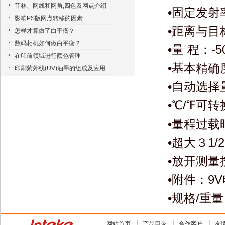
菲林、网线和网角,四色及网点介绍
•固定发射
影响PS版网点转移的因素
•距离与目
怎样才算做了白平衡？
数码相机如何做白平衡？
•量 程：-5
在印前领域进行颜色管理
•基本精确度
印刷紫外线(UV)油墨的组成及应用
•自动选择
•℃/℉可
•量程过载
•超大３1
•放开测
•附件：9
•规格/重量：
网站首页
产品目录
合作客户
友